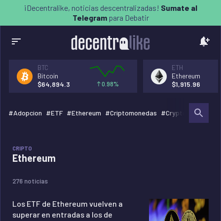
¡Decentralike, noticias descentralizadas!
Sumate al
Telegram
para Debatir
BTC
ETH
Bitcoin
Ethereum
0.98%
$
64,894.3
$
1,915.96
#
Adopcion
#
ETF
#
Ethereum
#
Criptomonedas
#
Cryptos
#
Bitcoin
CRIPTO
Ethereum
276 noticias
Los ETF de Ethereum vuelven a
superar en entradas a los de