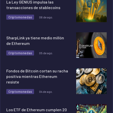
La Ley GENIUS impulsa las
transacciones de stablecoins
Criptomonedas
06 de ago.
SharpLink ya tiene medio millón
de Ethereum
Criptomonedas
05 de ago.
Fondos de Bitcoin cortan su racha
positiva mientras Ethereum
resiste
Criptomonedas
04 de ago.
Los ETF de Ethereum cumplen 20