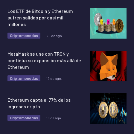
Los ETF de Bitcoin y Ethereum
sufren salidas por casi mil
millones
Criptomonedas
20 de ago.
MetaMask se une con TRON y
continúa su expansión más allá de
Ethereum
Criptomonedas
19 de ago.
Ethereum capta el 77% de los
ingresos cripto
Criptomonedas
18 de ago.