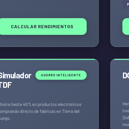
P
CALCULAR RENDIMIENTOS
Simulador
D
AHORRO INTELIGENTE
TDF
Her
horra hasta 45% en productos electrónicos
inv
omprando directo de fábricas en Tierra del
Dol
uego.
mon