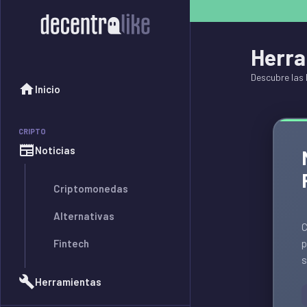
Herra
Descubre las 
Inicio
CRIPTO
Noticias
Criptomonedas
Alternativas
C
Fintech
p
s
Herramientas