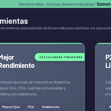
¡Decentralike, noticias descentralizadas!
Sumate
mientas
herramientas especializadas de Decentralike para optimizar tus operacio
Mejor
P
CALCULADORA FINANCIERA
Rendimiento
L
ompara opciones de inversión en Argentina:
Cal
lazos fijos, FCIs, cuentas remuneradas y
ope
taking con stablecoins.
pri
Plazos Fijos
FCIs
Stablecoins
R