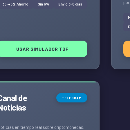
por
35-45% Ahorro
Sin IVA
Envío 3-6 días
M
D
USAR SIMULADOR TDF
Canal de
TELEGRAM
Noticias
oticias en tiempo real sobre criptomonedas,