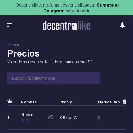
Decentralike - Noticias Descentralizadas
¡Decentralike, noticias descentralizadas!
Sumate al
Telegram
para Debatir
CRIPTO
Precios
Valor de mercado de las criptomonedas en USD
Nombre
Precio
Market Cap
Bitcoin
1
$
65,542.1
$
BTC