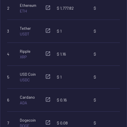
Ethereum
2
$
1,777.82
$
ETH
Tether
3
$
1
$
USDT
Ripple
4
$
1.16
$
XRP
USD Coin
5
$
1
$
USDC
Cardano
6
$
0.16
$
ADA
Dogecoin
7
$
0.08
$
DOGE