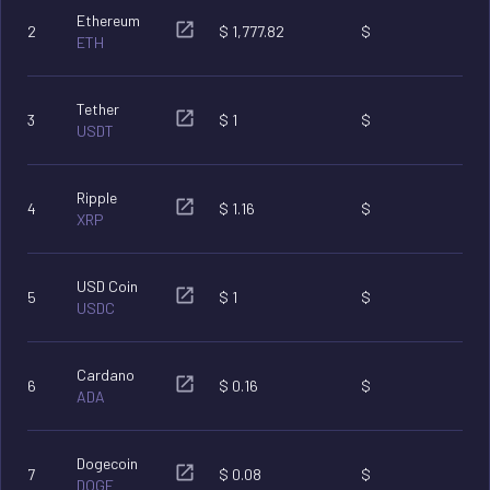
Ethereum
2
$
1,777.82
$
ETH
Tether
3
$
1
$
USDT
Ripple
4
$
1.16
$
XRP
USD Coin
5
$
1
$
USDC
Cardano
6
$
0.16
$
ADA
Dogecoin
7
$
0.08
$
DOGE