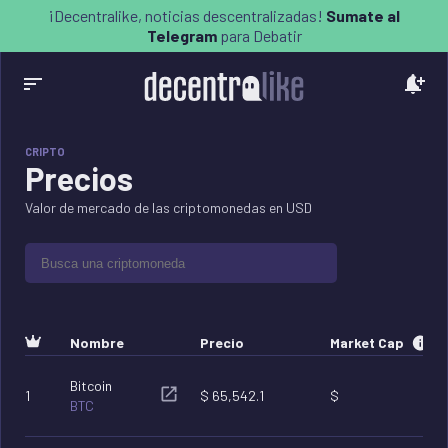
Decentralike - Noticias Descentralizadas
¡Decentralike, noticias descentralizadas!
Sumate al
Telegram
para Debatir
CRIPTO
Precios
Valor de mercado de las criptomonedas en USD
Nombre
Precio
Market Cap
Bitcoin
1
$
65,542.1
$
BTC