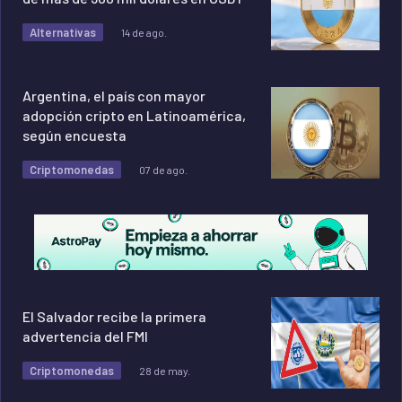
Alternativas
14 de ago.
Argentina, el país con mayor
adopción cripto en Latinoamérica,
según encuesta
Criptomonedas
07 de ago.
El Salvador recibe la primera
advertencia del FMI
Criptomonedas
28 de may.