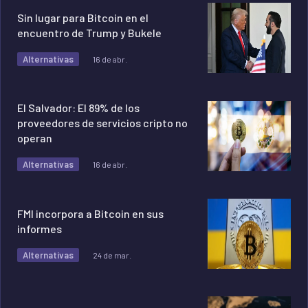
Sin lugar para Bitcoin en el
encuentro de Trump y Bukele
Alternativas
16 de abr.
El Salvador: El 89% de los
proveedores de servicios cripto no
operan
Alternativas
16 de abr.
FMI incorpora a Bitcoin en sus
informes
Alternativas
24 de mar.