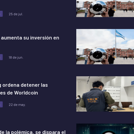
s
25 de jul.
 aumenta su inversión en
s
18 de jun.
 ordena detener las
es de Worldcoin
s
22 de may.
e la polémica, se dispara el