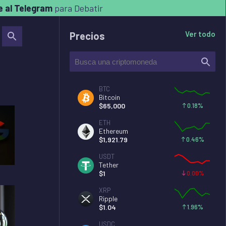
 al Telegram
para Debatir
Ver todo
Precios
omonedas
#
Cryptos
#
Usdt
#
Dolar Cripto
#
X
#
Tether
#
Worldcoin
#
BTC
Bitcoin
0.18%
$
65,000
ETH
Ethereum
0.46%
$
1,921.79
USDT
Tether
0.00%
$
1
XRP
Ripple
1.96%
$
1.04
USDC