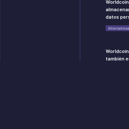
Worldcoin 
almacenam
datos per
Alternativa
Worldcoin
también e
Alternativa
En Corea 
a Worldco
Alternativa