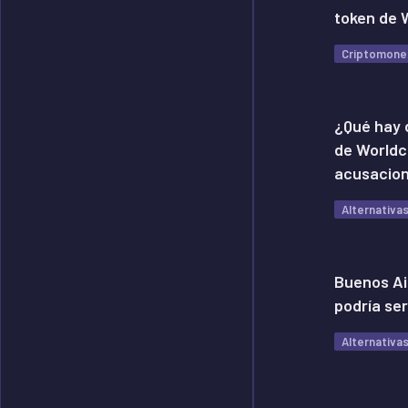
token de 
Criptomone
¿Qué hay d
de Worldc
acusacion
Alternativa
Buenos Ai
podría ser
Alternativa