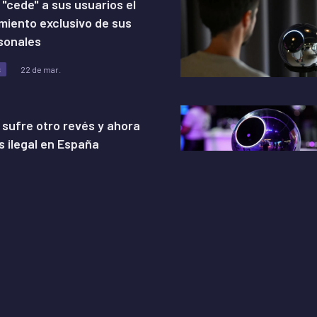
"cede" a sus usuarios el
iento exclusivo de sus
sonales
s
22 de mar.
 sufre otro revés y ahora
s ilegal en España
s
06 de mar.
del Sur, también investigan
in
s
05 de mar.