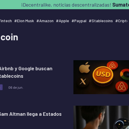
¡Decentralike, noticias descentralizadas!
Sumate
Fintech
#
Elon Musk
#
Amazon
#
Apple
#
Paypal
#
Stablecoins
#
Cript
coin
 Airbnb y Google buscan
tablecoins
s
06 de jun.
Sam Altman llega a Estados