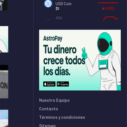
USD Coin
0.00%
$
1
ADA
Cardano
0.00%
$
0.2
DOGE
Dogecoin
0.00%
$
0.07
SOL
Solana
1.98%
$
75.06
TRX
Tron
0.00%
$
0.33
Nuestro Equipo
Contacto
Términos y condiciones
Sitemap