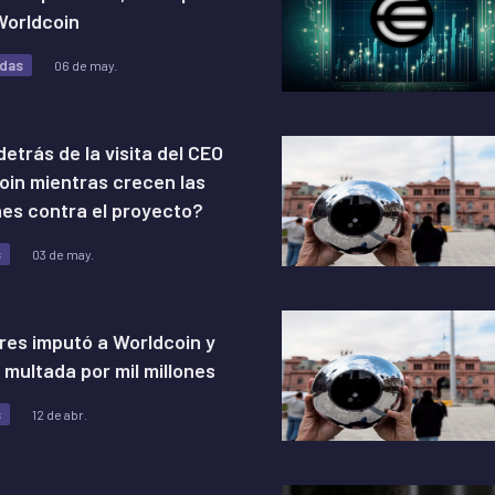
Worldcoin
das
06 de may.
etrás de la visita del CEO
oin mientras crecen las
es contra el proyecto?
s
03 de may.
res imputó a Worldcoin y
 multada por mil millones
s
12 de abr.