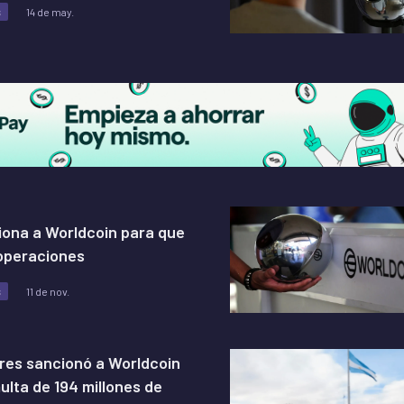
s
14 de may.
siona a Worldcoin para que
operaciones
s
11 de nov.
res sancionó a Worldcoin
ulta de 194 millones de