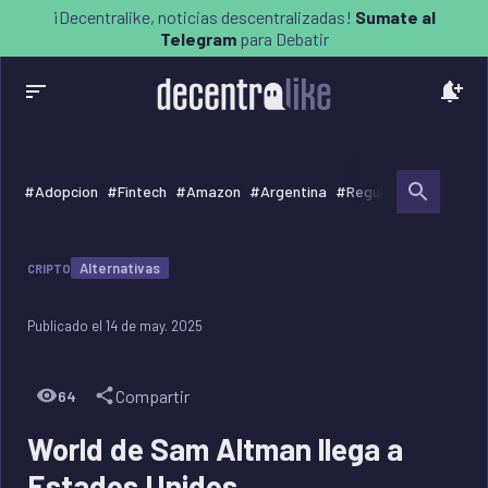
¡Decentralike, noticias descentralizadas!
Sumate al
Telegram
para Debatir
#
Adopcion
#
Fintech
#
Amazon
#
Argentina
#
Regulacion
#
Gobier
Alternativas
CRIPTO
Publicado el
14 de may. 2025
Compartir
64
World de Sam Altman llega a
Estados Unidos