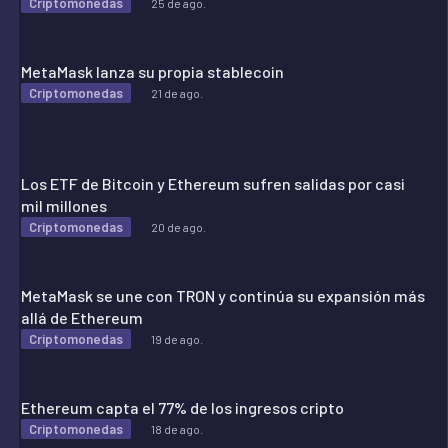
Criptomonedas
25 de ago.
MetaMask lanza su propia stablecoin
Criptomonedas
21 de ago.
Los ETF de Bitcoin y Ethereum sufren salidas por casi
mil millones
Criptomonedas
20 de ago.
MetaMask se une con TRON y continúa su expansión más
allá de Ethereum
Criptomonedas
19 de ago.
Ethereum capta el 77% de los ingresos cripto
Criptomonedas
18 de ago.