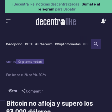
¡Decentralike, noticias descentralizadas!
Sumate al
Telegram
para Debatir
#
Adopcion
#
ETF
#
Ethereum
#
Criptomonedas
#
Cryptos
#
Bitcoi
Criptomonedas
CRIPTO
Publicado el
28 de feb. 2024
Compartir
78
Bitcoin no afloja y superó los
63.000 dólares